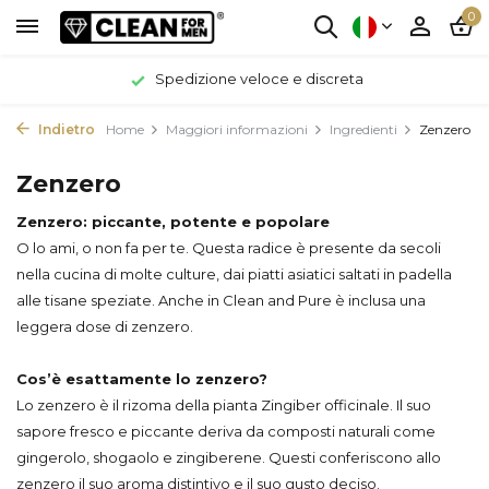
0
Spedizione veloce e discreta
Indietro
Home
Maggiori informazioni
Ingredienti
Zenzero
Zenzero
Zenzero: piccante, potente e popolare
O lo ami, o non fa per te. Questa radice è presente da secoli
nella cucina di molte culture, dai piatti asiatici saltati in padella
alle tisane speziate. Anche in Clean and Pure è inclusa una
leggera dose di zenzero.
Cos’è esattamente lo zenzero?
Lo zenzero è il rizoma della pianta Zingiber officinale. Il suo
sapore fresco e piccante deriva da composti naturali come
gingerolo, shogaolo e zingiberene. Questi conferiscono allo
zenzero il suo aroma distintivo e il suo gusto deciso.