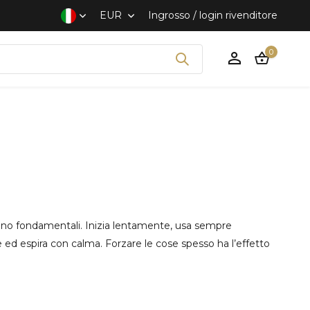
Spedizione veloce e discreta
EUR
Ingrosso / login rivenditore
0
Crea un account
 sono fondamentali. Inizia lentamente, usa sempre
 ed espira con calma. Forzare le cose spesso ha l’effetto