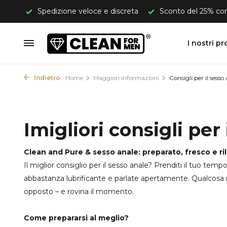
 €50.
Spedizione veloce e discreta
Sconto del 25% c
I nostri pr
Indietro
Home
Maggiori informazioni
Consigli per il sesso
Imigliori consigli per
Clean and Pure & sesso anale: preparato, fresco e ri
Il miglior consiglio per il sesso anale? Prenditi il tuo t
abbastanza lubrificante e parlate apertamente. Qualcosa no
opposto – e rovina il momento.
Come prepararsi al meglio?