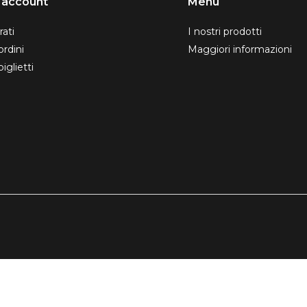
o account
Menu
rati
I nostri prodotti
ordini
Maggiori informazioni
biglietti