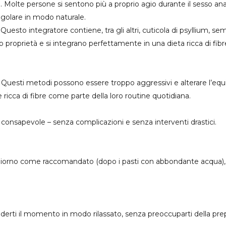
Molte persone si sentono più a proprio agio durante il sesso anal
golare in modo naturale.
esto integratore contiene, tra gli altri, cuticola di psyllium, semi
ro proprietà e si integrano perfettamente in una dieta ricca di fibr
 Questi metodi possono essere troppo aggressivi e alterare l’equili
icca di fibre come parte della loro routine quotidiana.
 consapevole – senza complicazioni e senza interventi drastici.
 giorno come raccomandato (dopo i pasti con abbondante acqua), 
erti il momento in modo rilassato, senza preoccuparti della prepa