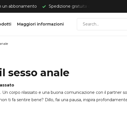
on un abbonamento
Spedizione gratuita a partire da €50.
odotti
Maggiori informazioni
 anale
 il sesso anale
lassato
empo. Un corpo rilassato e una buona comunicazione con il partner
n ti fa sentire bene? Dillo, fai una pausa, inspira profondamente