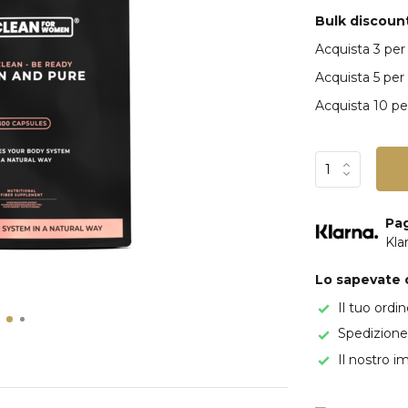
Bulk discount
Acquista 3 pe
Acquista 5 per
Acquista 10 p
Pa
Kla
Lo sapevate c
Il tuo ordi
Spedizione 
Il nostro i