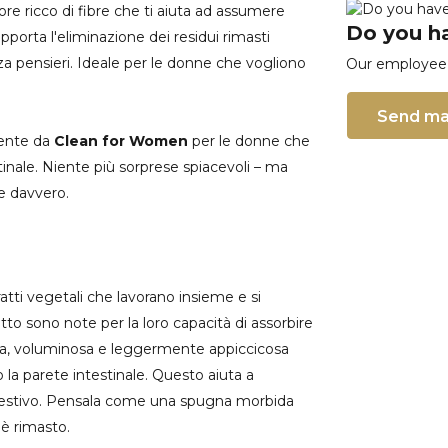
ore ricco di fibre che ti aiuta ad assumere
Do you ha
pporta l'eliminazione dei residui rimasti
nza pensieri. Ideale per le donne che vogliono
Our employee i
Send ma
mente da
Clean for Women
per le donne che
tinale. Niente più sorprese spiacevoli – ma
e davvero.
tti vegetali che lavorano insieme e si
to sono note per la loro capacità di assorbire
ida, voluminosa e leggermente appiccicosa
 la parete intestinale. Questo aiuta a
 digestivo. Pensala come una spugna morbida
 è rimasto.