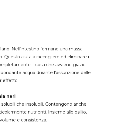
nfiano. Nell’intestino formano una massa
. Questo aiuta a raccogliere ed eliminare i
o completamente – cosa che avviene grazie
 abbondante acqua durante l’assunzione delle
r effetto.
hia neri
a solubili che insolubili. Contengono anche
colarmente nutrienti. Insieme allo psillio,
 volume e consistenza.