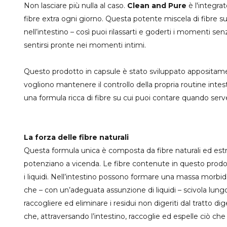
Non lasciare più nulla al caso.
Clean and Pure
è l'integrat
fibre extra ogni giorno. Questa potente miscela di fibre su
nell’intestino – così puoi rilassarti e goderti i momenti se
sentirsi pronte nei momenti intimi.
Questo prodotto in capsule è stato sviluppato apposita
vogliono mantenere il controllo della propria routine intes
una formula ricca di fibre su cui puoi contare quando serv
La forza delle fibre naturali
Questa formula unica è composta da fibre naturali ed estra
potenziano a vicenda. Le fibre contenute in questo prodot
i liquidi. Nell’intestino possono formare una massa morb
che – con un’adeguata assunzione di liquidi – scivola lungo
raccogliere ed eliminare i residui non digeriti dal tratto
che, attraversando l’intestino, raccoglie ed espelle ciò che