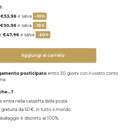
:
r
€53,96
e salva
-10%
€50,96
e salva
-15%
er
€47,96
e salva
-20%
Aggiungi al carrello
gamento posticipato
entro 30 giorni con il vostro conto
rna.
he...?
ne entra nella cassetta della posta
gratuita da 50 €, in tutto il mondo
mballaggio è discreto al 100%