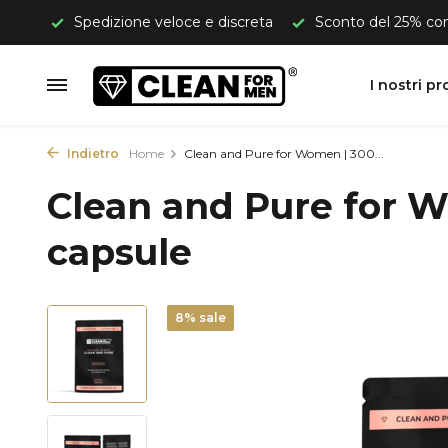
iscreta
Sconto del 25% con un abbonamento
Spedizi
I nostri pr
Indietro
Home
Clean and Pure for Women | 300...
Clean and Pure for 
capsule
8% sale