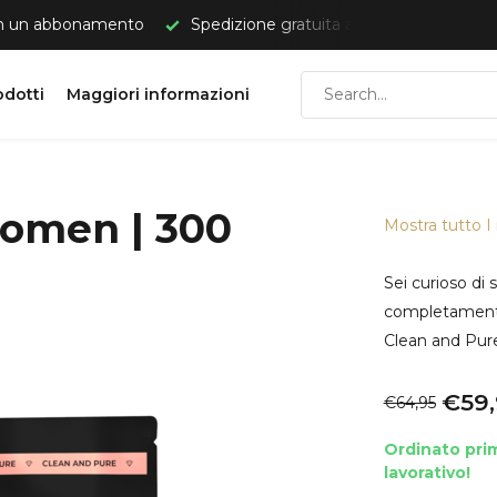
one gratuita a partire da €50.
Spedizione veloce e discreta
odotti
Maggiori informazioni
Women | 300
Mostra tutto I 
Sei curioso d
completamente 
Clean and Pure
€59,
€64,95
Ordinato prim
lavorativo!