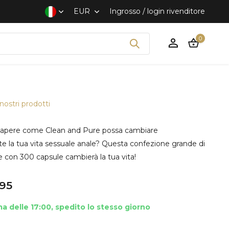
EUR
Ingrosso / login rivenditore
0
nostri prodotti
i sapere come Clean and Pure possa cambiare
Crea un account
la tua vita sessuale anale? Questa confezione grande di
 con 300 capsule cambierà la tua vita!
95
a delle 17:00, spedito lo stesso giorno