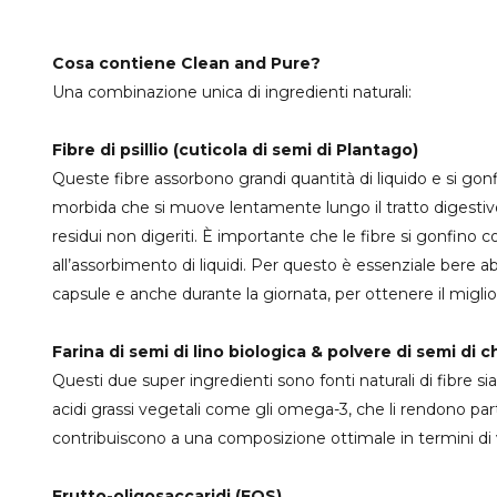
Cosa contiene Clean and Pure?
Una combinazione unica di ingredienti naturali:
Fibre di psillio (cuticola di semi di Plantago)
Queste fibre assorbono grandi quantità di liquido e si go
morbida che si muove lentamente lungo il tratto digestivo
residui non digeriti. È importante che le fibre si gonfin
all’assorbimento di liquidi. Per questo è essenziale bere
capsule e anche durante la giornata, per ottenere il miglio
Farina di semi di lino biologica & polvere di semi di c
Questi due super ingredienti sono fonti naturali di fibre si
acidi grassi vegetali come gli omega-3, che li rendono parti
contribuiscono a una composizione ottimale in termini di
Frutto-oligosaccaridi (FOS)