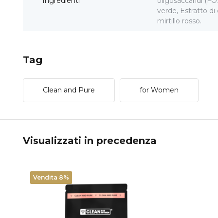
Ingredienti
oligosaccaridi (FOS
verde, Estratto di 
mirtillo rosso.
Tag
Clean and Pure
for Women
Visualizzati in precedenza
Vendita 8%