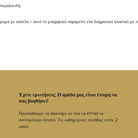
σπεριδοειδή;
λήρωμα με κανέλα – αυτό το μπαχαρικό παραμένει ένα διαχρονικό κλασικό με 
Έχετε ερωτήσεις; Η ομάδα μας είναι έτοιμη να
σας βοηθήσει!
Προσπαθούμε να απαντάμε σε όλα τα email το
συντομότερο δυνατό. Τις καθημερινές συνήθως εντός 2
ωρών.