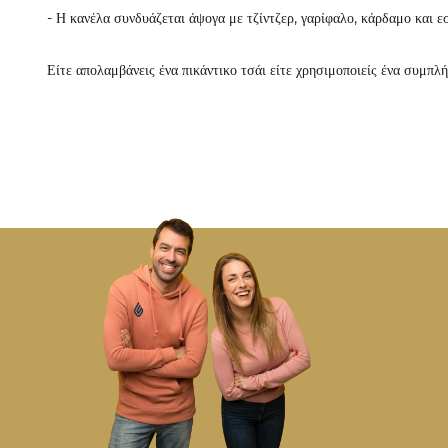
- Η κανέλα συνδυάζεται άψογα με τζίντζερ, γαρίφαλο, κάρδαμο και ε
Είτε απολαμβάνεις ένα πικάντικο τσάι είτε χρησιμοποιείς ένα συμπ