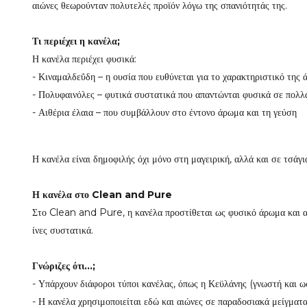
αιώνες θεωρούνταν πολυτελές προϊόν λόγω της σπανιότητάς της.
Τι περιέχει η κανέλα;
Η κανέλα περιέχει φυσικά:
- Κιναμαλδεΰδη – η ουσία που ευθύνεται για το χαρακτηριστικό της
- Πολυφαινόλες – φυτικά συστατικά που απαντώνται φυσικά σε πολλ
- Αιθέρια έλαια – που συμβάλλουν στο έντονο άρωμα και τη γεύση
Η κανέλα είναι δημοφιλής όχι μόνο στη μαγειρική, αλλά και σε τσάγ
Η κανέλα στο Clean and Pure
Στο Clean and Pure, η κανέλα προστίθεται ως φυσικό άρωμα και απ
ίνες συστατικά.
Γνώριζες ότι...;
- Υπάρχουν διάφοροι τύποι κανέλας, όπως η Κεϋλάνης (γνωστή και ω
- Η κανέλα χρησιμοποιείται εδώ και αιώνες σε παραδοσιακά μείγματ