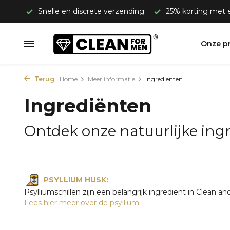
€50,-
Snelle en discrete verzending
25% korting met
Onze p
Terug
Home
Meer informatie
Ingrediënten
Ingrediënten
Ontdek onze natuurlijke ing
PSYLLIUM HUSK:
Psylliumschillen zijn een belangrijk ingrediënt in Clean 
Lees hier meer over de psyllium.