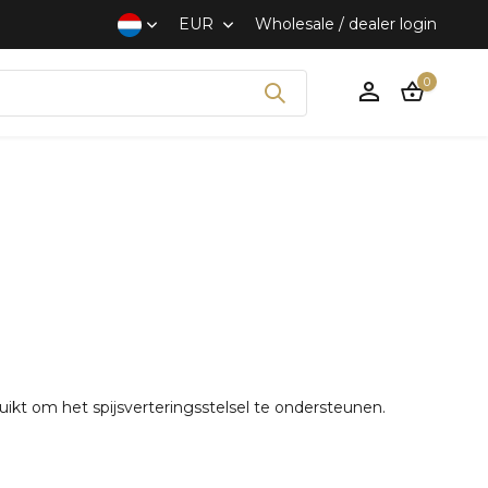
 en discrete verzending
EUR
Wholesale / dealer login
0
Account
aanmaken
uikt om het spijsverteringsstelsel te ondersteunen.