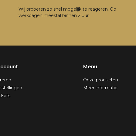
Wij proberen zo snel mogelijk te reageren. Op
werkdagen meestal binnen 2 uur.
account
Menu
reren
Onze producten
estellingen
Meer informatie
ickets