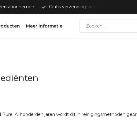
 een abonnement
Gratis verzending vanaf €50,-
Snelle
roducten
Meer informatie
rediënten
and Pure. Al honderden jaren wordt dit in reinigingsmethoden gebr