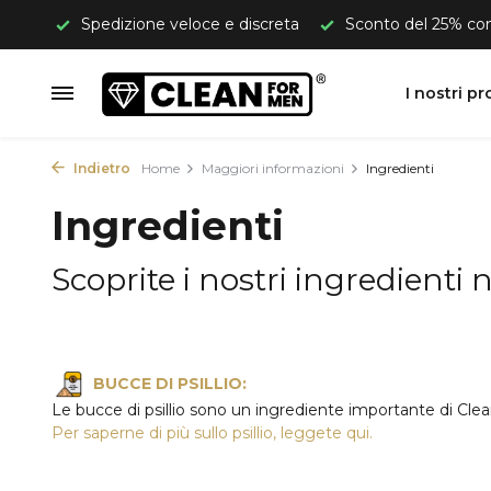
 €50.
Spedizione veloce e discreta
Sconto del 25% c
I nostri pr
Indietro
Home
Maggiori informazioni
Ingredienti
Ingredienti
Scoprite i nostri ingredienti 
BUCCE DI PSILLIO:
Le bucce di psillio sono un ingrediente importante di Clea
Per saperne di più sullo psillio, leggete qui.