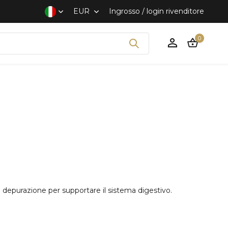
Spedizione veloce e discreta
EUR
Ingrosso / login rivenditore
0
Crea un account
 depurazione per supportare il sistema digestivo.