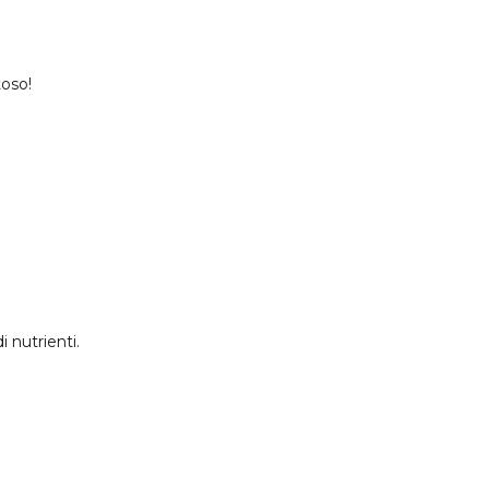
toso!
i nutrienti.