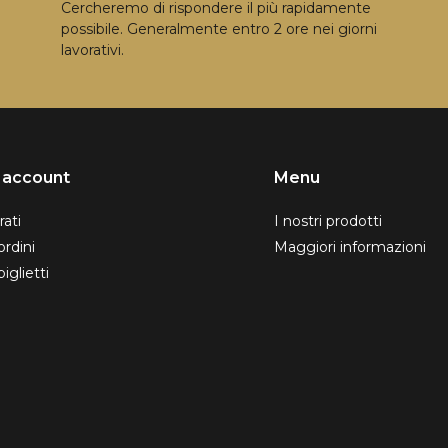
Cercheremo di rispondere il più rapidamente
possibile. Generalmente entro 2 ore nei giorni
lavorativi.
o account
Menu
rati
I nostri prodotti
ordini
Maggiori informazioni
biglietti