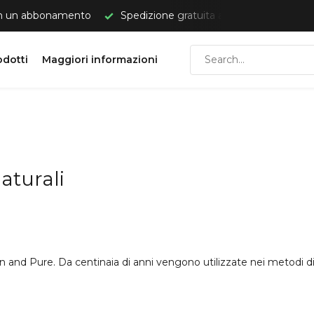
on un abbonamento
Spedizione gratuita a partire da €50.
odotti
Maggiori informazioni
naturali
n and Pure. Da centinaia di anni vengono utilizzate nei metodi di