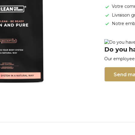
Votre comm
Livraison g
Notre emba
Do you ha
Our employee i
Send ma