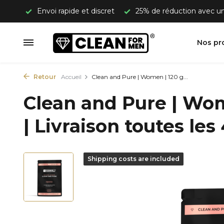
 50 €
Envoi rapide et discret
25% de réduction avec 
Nos pr
Retour
Accueil
Clean and Pure | Women | 120 g...
Clean and Pure | Wom
| Livraison toutes le
Shipping costs are included