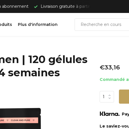
un abonnement
Livraison gratuite à partir de 50 €
Envoi
oduits
Plus d'information
en | 120 gélules
€33,16
s 4 semaines
Commandé ava
Pay
Le saviez-vo