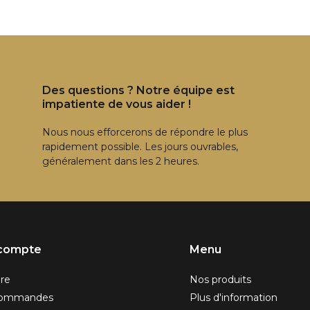
Des questions ? Notre équipe est
impatiente de vous aider !
Nous nous efforcerons de répondre le plus
rapidement possible. Les jours ouvrables,
généralement dans les 2 heures.
compte
Menu
ire
Nos produits
commandes
Plus d'information