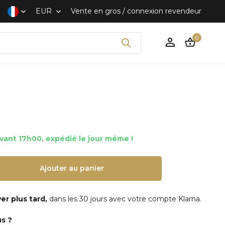
 rapide et discret
EUR
Vente en gros / connexion revendeur
0
nt 17h00, expédié le jour même !
S'inscrire
Ajouter au panier
er plus tard,
dans les 30 jours avec votre compte Klarna.
us ?