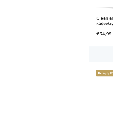
Clean a
κάψουλε
€34,95
Πώληση 