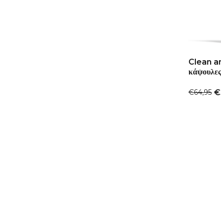
Clean a
κάψουλε
€64,95
€