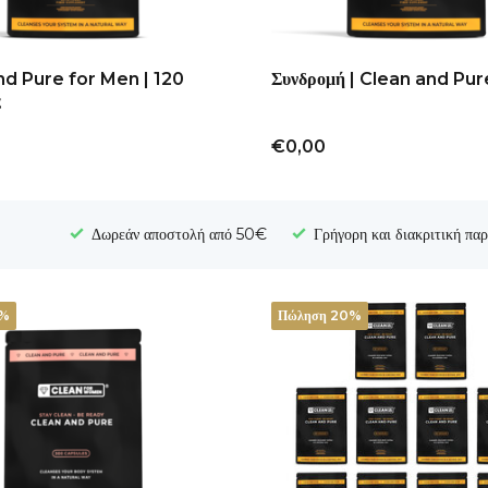
nd Pure for Men | 120
Συνδρομή | Clean and Pur
ς
€0,00
Δωρεάν αποστολή από 50€
Γρήγορη και διακριτική πα
8%
Πώληση 20%