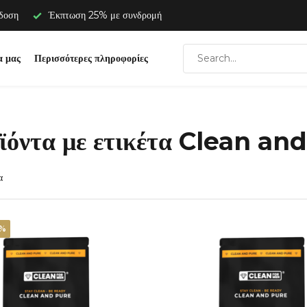
άδοση
Έκπτωση 25% με συνδρομή
α μας
Περισσότερες πληροφορίες
ϊόντα με ετικέτα Clean an
α
8%