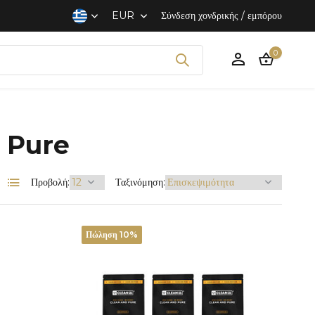
EUR
Σύνδεση χονδρικής / εμπόρου
0
d Pure
Προβολή:
Ταξινόμηση:
Δημιουργία ενός
Λογαριασμού
Πώληση 10%