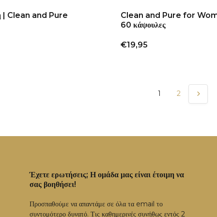
 | Clean and Pure
Clean and Pure for Wom
60 κάψουλες
€19,95
1
2
Έχετε ερωτήσεις; Η ομάδα μας είναι έτοιμη να
σας βοηθήσει!
Προσπαθούμε να απαντάμε σε όλα τα email το
συντομότερο δυνατό. Τις καθημερινές συνήθως εντός 2