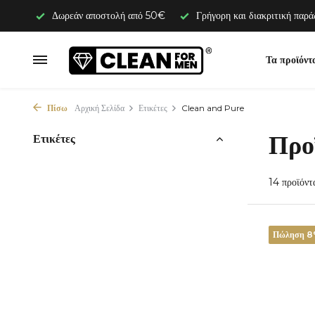
Δωρεάν αποστολή από 50€
Γρήγορη και διακριτική παρ
Τα προϊόντ
Πίσω
Αρχική Σελίδα
Ετικέτες
Clean and Pure
Προ
Ετικέτες
14 προϊόντ
Πώληση 