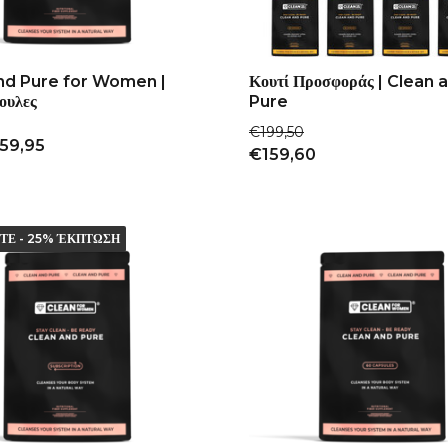
nd Pure for Women |
Κουτί Προσφοράς | Clean 
ουλες
Pure
€199,50
59,95
€159,60
ΤΕ - 25% ΈΚΠΤΩΣΗ