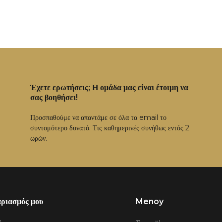
Έχετε ερωτήσεις; Η ομάδα μας είναι έτοιμη να
σας βοηθήσει!
Προσπαθούμε να απαντάμε σε όλα τα email το
συντομότερο δυνατό. Τις καθημερινές συνήθως εντός 2
ωρών.
αριασμός μου
Menoy