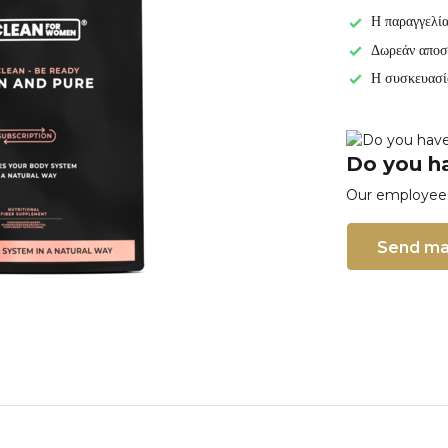
Η παραγγελία
Δωρεάν αποσ
Η συσκευασί
Do you ha
Our employee i
Send ma