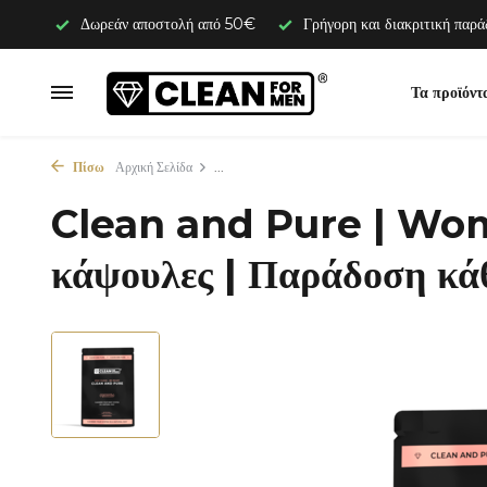
Δωρεάν αποστολή από 50€
Γρήγορη και διακριτική παρ
Τα προϊόντ
Πίσω
Αρχική Σελίδα
...
Clean and Pure | Wo
κάψουλες | Παράδοση κά