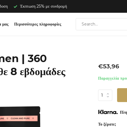
άδοση
Έκπτωση 25% με συνδρομή
α μας
Περισσότερες πληροφορίες
men | 360
€53,96
θε 8 εβδομάδες
Παραγγελία πριν
Πλη
Το ξέρατε;