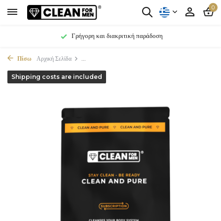
0
Γρήγορη και διακριτική παράδοση
Πίσω
Αρχική Σελίδα
...
Shipping costs are included