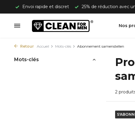
 50 €
Envoi rapide et discret
25% de réduction avec 
Nos pr
Retour
Accueil
Mots-clés
Abonnement samenstellen
Pro
Mots-clés
sam
2 produit
S'ABONN