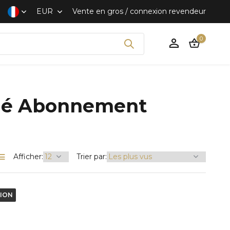
 rapide et discret
EUR
Vente en gros / connexion revendeur
0
clé Abonnement
S'inscrire
Afficher:
Trier par:
TION