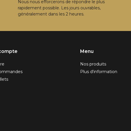
Nous nous efforcerons de répondre le plus
rapidement possible. Les jours ouvrables,
généralement dans les 2 heures.
compte
Menu
ire
Nos produits
commandes
Plus d'information
llets